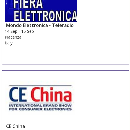
HIGHEND
14 Sep
-
16 Sep
Helsinki
Mondo Elettronica - Teleradio
Finland
14 Sep
-
15 Sep
Piacenza
Italy
CE China