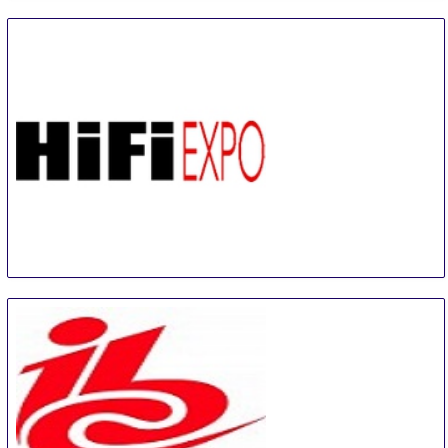
10 Sep
-
12 Sep
Guangzhou
China
HIFI
11 Sep
-
13 Sep
Helsinki
Finland