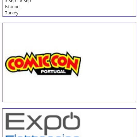
5 Sep
-
8 Sep
Istanbul
Turkey
COMIC CON Portugal
6 Sep
-
9 Sep
Matosinhos
Portugal