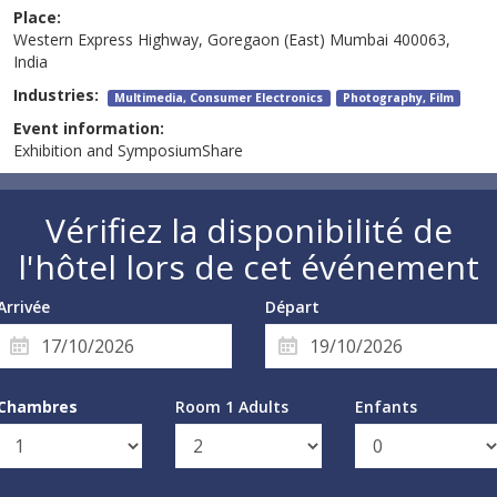
Place:
Western Express Highway, Goregaon (East) Mumbai 400063,
India
Industries:
Multimedia, Consumer Electronics
Photography, Film
Event information:
Exhibition and SymposiumShare
Vérifiez la disponibilité de
l'hôtel lors de cet événement
Arrivée
Départ
Chambres
Room 1 Adults
Enfants