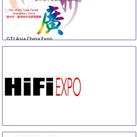
GTI Asia China Expo
10 Sep
-
12 Sep
Guangzhou
China
HIFI
11 Sep
-
13 Sep