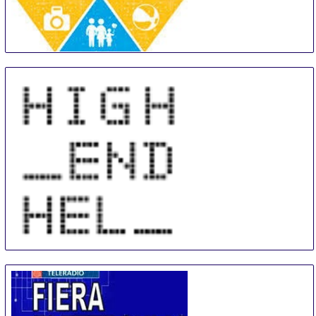
Gauteng Getaway Show
14 Sep
-
16 Sep
Johannesburg
South Africa
HIGHEND