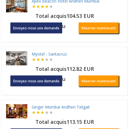
Apex Beacon Hotel Andheri Mumbai
Total acquis104.53 EUR
ou
Envoyez-nous une demande
Réserver maintenant
Myotel - Santacruz
Total acquis112.82 EUR
ou
Envoyez-nous une demande
Réserver maintenant
Ginger Mumbai Andheri Teligali
Total acquis113.15 EUR