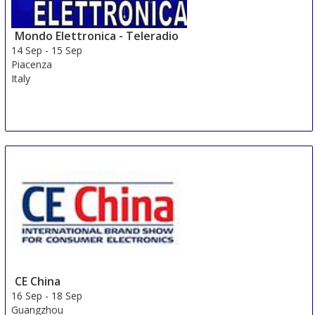
14 Sep
-
16 Sep
Helsinki
Mondo Elettronica - Teleradio
Finland
14 Sep
-
15 Sep
Piacenza
Italy
CE China
16 Sep
-
18 Sep
Guangzhou