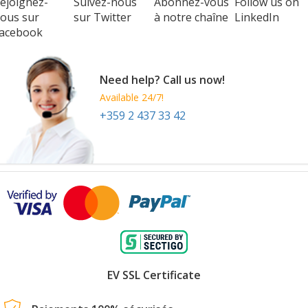
ejoignez-
Suivez-nous
Abonnez-vous
Follow us on
ous sur
sur Twitter
à notre chaîne
LinkedIn
acebook
Need help? Call us now!
Available 24/7!
+359 2 437 33 42
EV SSL Certificate