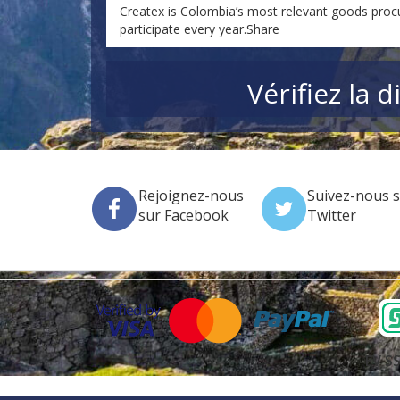
Createx is Colombia’s most relevant goods procu
participate every year.Share
Vérifiez la 
Rejoignez-nous
Suivez-nous 
sur Facebook
Twitter
EV SS