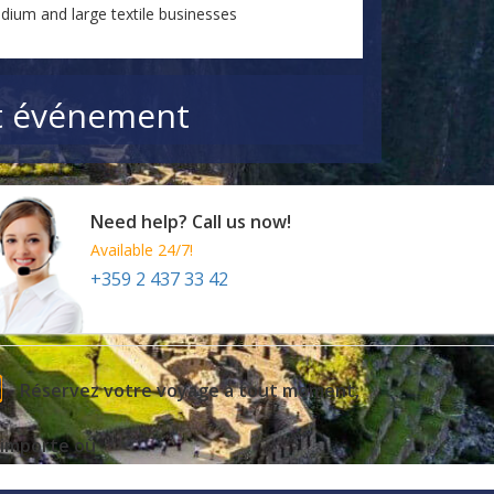
dium and large textile businesses
cet événement
Need help? Call us now!
Available 24/7!
+359 2 437 33 42
Réservez votre voyage à tout moment,
'importe où