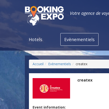
Votre agence de voy
Hotels
Evènementiels
Accueil
Evènementiels
createx
createx
Event information: