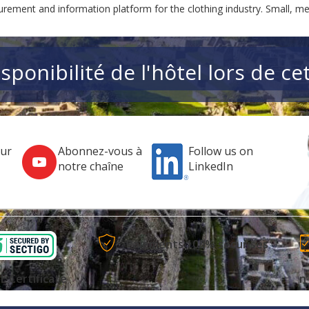
rement and information platform for the clothing industry. Small, me
disponibilité de l'hôtel lors de 
sur
Abonnez-vous à
Follow us on
notre chaîne
LinkedIn
Paiements 100% sécurisés
L Certificate
n