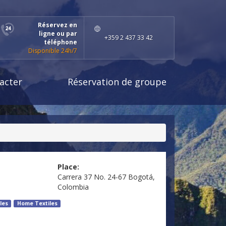
Réservez en
ligne ou par
+359 2 437 33 42
téléphone
Disponible 24h/7
acter
Réservation de groupe
Place:
Carrera 37 No. 24-67 Bogotá,
Colombia
les
Home Textiles