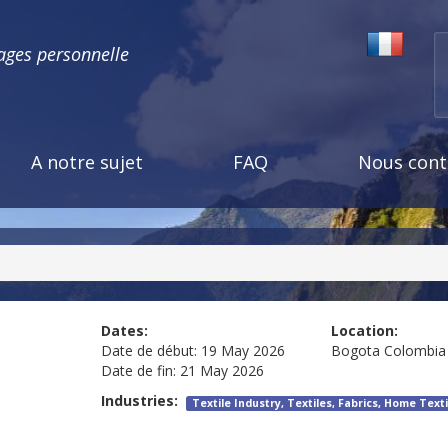
ages personnelle
A notre sujet
FAQ
Nous cont
Dates:
Location:
Date de début:
19 May 2026
Bogota
Colombia
Date de fin:
21 May 2026
Industries:
Textile Industry, Textiles, Fabrics, Home Texti