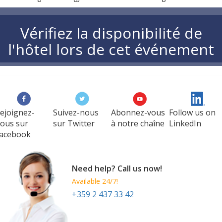
Vérifiez la disponibilité de
l'hôtel lors de cet événement
ejoignez-
Suivez-nous
Abonnez-vous
Follow us on
ous sur
sur Twitter
à notre chaîne
LinkedIn
acebook
Need help? Call us now!
Available 24/7!
+359 2 437 33 42