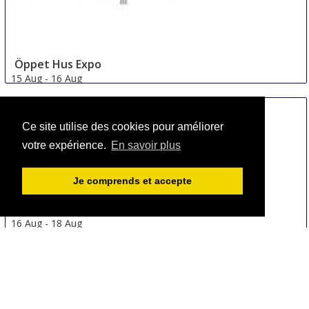
Öppet Hus Expo
15 Aug
-
16 Aug
Jonkoping
Sweden
Ce site utilise des cookies pour améliorer
votre expérience.
En savoir plus
Je comprends et accepte
Fort Worth Home and Garden Show
16 Aug
-
18 Aug
Fort Worth area
United States