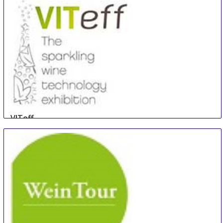
VITeff
19 Oct
-
22 Oct
Epernay
France