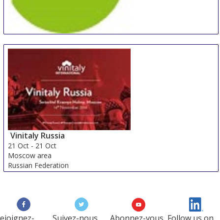
WeinTOUR Essen
19 Oct
-
20 Oct
Essen
Germany
Vinitaly Russia
21 Oct
-
21 Oct
Moscow area
Russian Federation
ejoignez-
Suivez-nous
Abonnez-vous
Follow us on