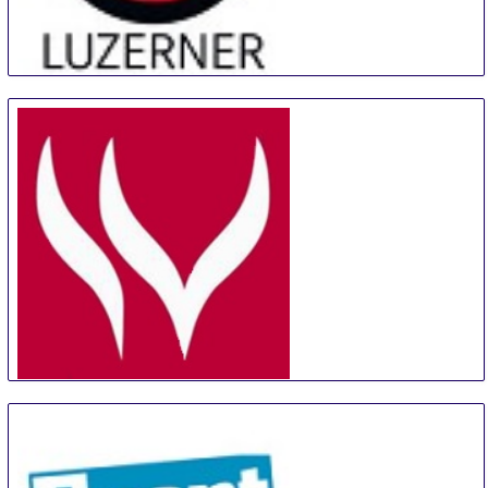
Luzerner Weinmesse
12 Sep
-
15 Sep
Lucerne
Switzerland
IWE Guangzhou
18 Sep
-
20 Sep
Guangzhou
China