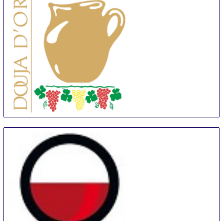
Douja d'Or
6 Sep
-
15 Sep
Asti
Italy