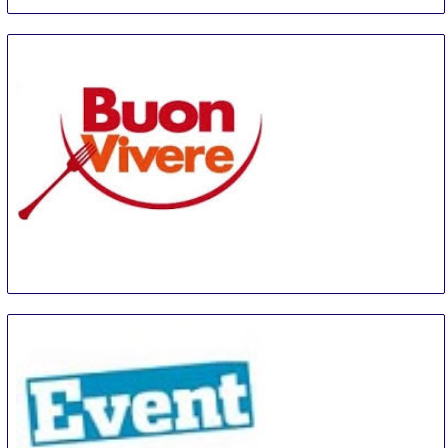
Buonvivere
16 Oct
-
18 Oct
Piacenza
Italy