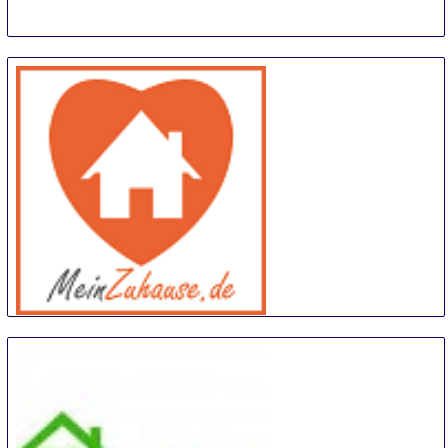
meinZuhause
14 Sep
-
15 Sep
Trier
Germany