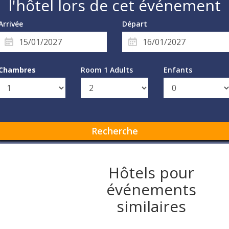
l'hôtel lors de cet événement
Arrivée
Départ
Chambres
Room 1 Adults
Enfants
Recherche
Hôtels pour
événements
similaires