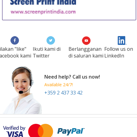
Screen Print India
18 Sep
-
20 Sep
Mumbai
India
ilakan "like"
Ikuti kami di
Berlangganan
Follow us on
acebook kami
Twitter
di saluran kami
LinkedIn
Need help? Call us now!
Available 24/7!
+359 2 437 33 42