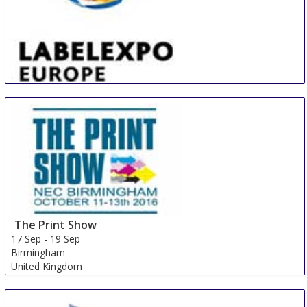
LABELEXPO EUROPE
16 Sep
-
19 Sep
Barcelona
Spain
The Print Show
17 Sep
-
19 Sep
Birmingham
United Kingdom