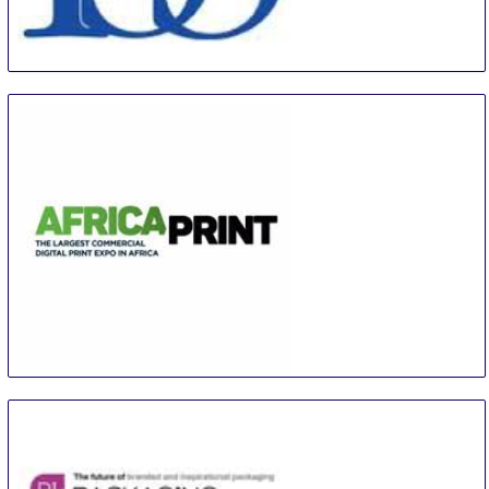
ISS Orlando
5 Sep
-
7 Sep
Orlando
United States
Africa Print
11 Sep
-
13 Sep
Johannesburg
South Africa