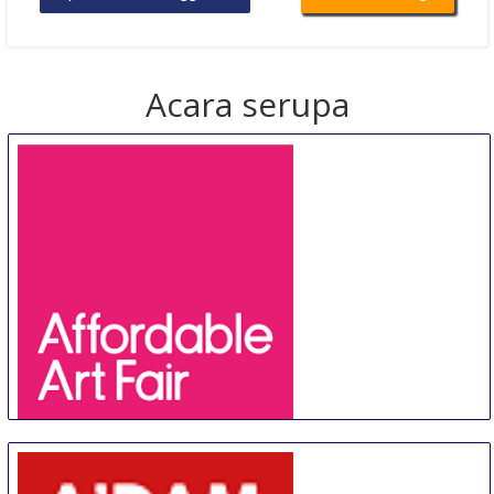
Acara serupa
Affordable Art Fair Hong Kong
20 Aug
-
23 Aug
Hong Kong