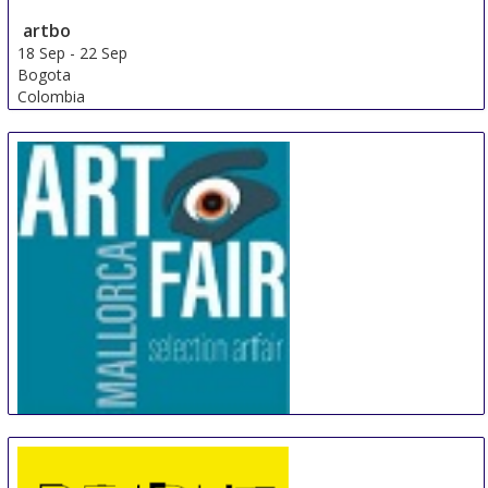
artbo
18 Sep
-
22 Sep
Bogota
Colombia
Artfair Mallorca
18 Sep
-
21 Sep
Palma de Mallorca