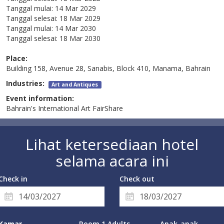
Tanggal mulai:
14 Mar 2029
Tanggal selesai:
18 Mar 2029
Tanggal mulai:
14 Mar 2030
Tanggal selesai:
18 Mar 2030
Place:
Building 158, Avenue 28, Sanabis, Block 410, Manama, Bahrain
Industries:
Art and Antiques
Event information:
Bahrain's International Art FairShare
Lihat ketersediaan hotel
selama acara ini
Check in
Check out
Kamar
Room 1 Adults
Anak-anak