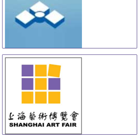
Turku Art and Antiques Fair
12 Sep
-
13 Sep
Turku
Finland
SAF