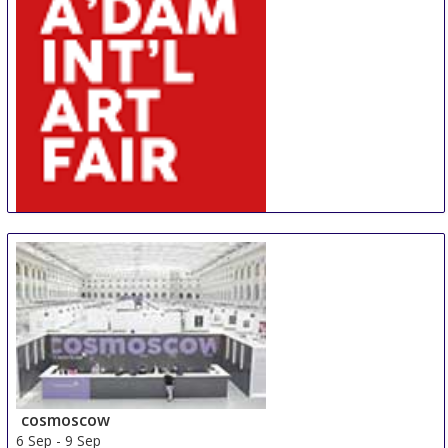
Hong Kong
AIAF
30 Aug
-
31 Aug
Amsterdam
Netherlands
cosmoscow
6 Sep
-
9 Sep