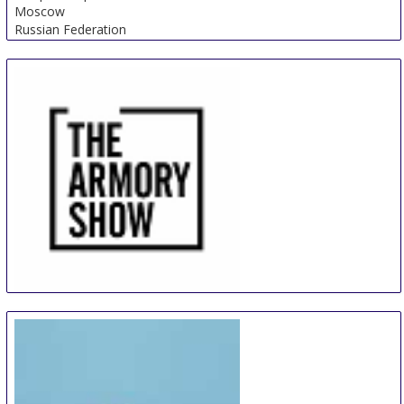
Moscow
Russian Federation
The Armory Show
9 Sep
-
12 Sep
New York City area
United States