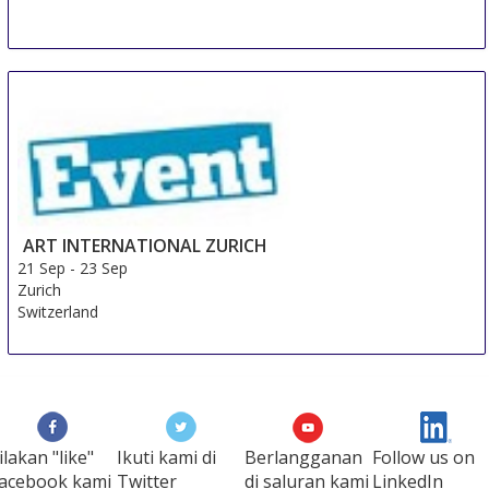
ART INTERNATIONAL ZURICH
21 Sep
-
23 Sep
Zurich
Switzerland
ilakan "like"
Ikuti kami di
Berlangganan
Follow us on
acebook kami
Twitter
di saluran kami
LinkedIn