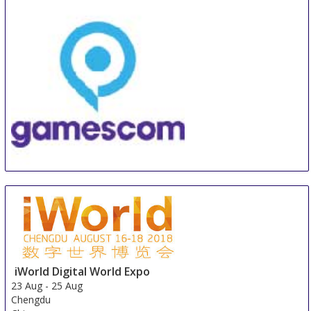
GamesCom
22 Aug
-
26 Aug
Duesseldorf
Germany
iWorld Digital World Expo
23 Aug
-
25 Aug
Chengdu