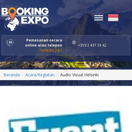
Toggle
navigation
Pemesanan secara
online atau telepon
+359 2 437 33 42
Tersedia 24/7
Beranda
Acara/Kegiatan
Audio Visual Helsinki