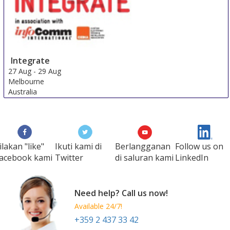
Integrate
27 Aug
-
29 Aug
Melbourne
Australia
ilakan "like"
Ikuti kami di
Berlangganan
Follow us on
acebook kami
Twitter
di saluran kami
LinkedIn
Need help? Call us now!
Available 24/7!
+359 2 437 33 42