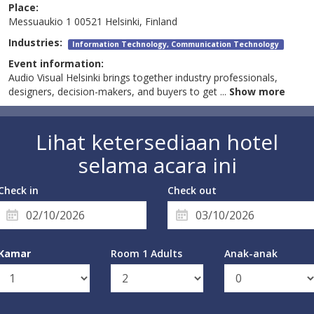
Place:
Messuaukio 1 00521 Helsinki, Finland
Industries:
Information Technology, Communication Technology
Event information:
Audio Visual Helsinki brings together industry professionals,
designers, decision-makers, and buyers to get
...
Show more
Lihat ketersediaan hotel
selama acara ini
Check in
Check out
Kamar
Room 1 Adults
Anak-anak