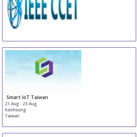
IEEE International Conference on Computer and
Communication Engineering Technology
18 Aug
-
20 Aug
Beijing area
China
Smart IoT Taiwan
21 Aug
-
23 Aug
Kaohsiung
Taiwan