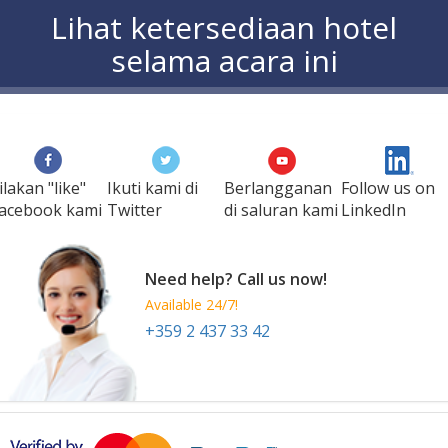
Lihat ketersediaan hotel
selama acara ini
ilakan "like"
Ikuti kami di
Berlangganan
Follow us on
acebook kami
Twitter
di saluran kami
LinkedIn
Need help? Call us now!
Available 24/7!
+359 2 437 33 42