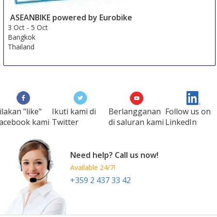
ASEANBIKE powered by Eurobike
3 Oct
-
5 Oct
Bangkok
Thailand
ilakan "like"
Ikuti kami di
Berlangganan
Follow us on
acebook kami
Twitter
di saluran kami
LinkedIn
Need help? Call us now!
Available 24/7!
+359 2 437 33 42