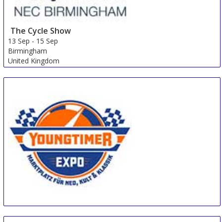
The Cycle Show
13 Sep
-
15 Sep
Birmingham
United Kingdom
Youngtimer Expo
18 Sep
-
20 Sep