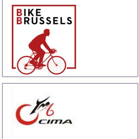
Erfurt
Germany
Bike Brussels
20 Sep
-
23 Sep
Brussels
Belgium