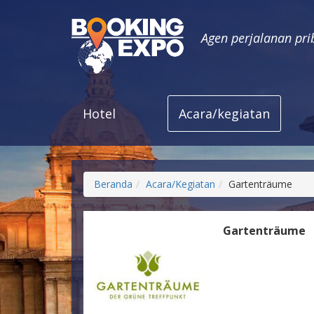
Agen perjalanan pri
Hotel
Acara/kegiatan
Beranda
Acara/Kegiatan
Gartenträume
Gartenträume