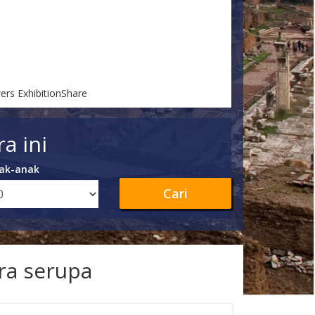
ers ExhibitionShare
a ini
ak-anak
Cari
ra serupa