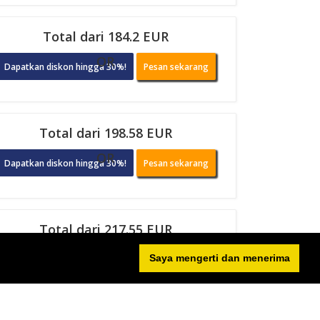
Total dari 184.2 EUR
OR
Dapatkan diskon hingga 30%!
Pesan sekarang
Total dari 198.58 EUR
OR
Dapatkan diskon hingga 30%!
Pesan sekarang
Total dari 217.55 EUR
OR
Saya mengerti dan menerima
Dapatkan diskon hingga 30%!
Pesan sekarang