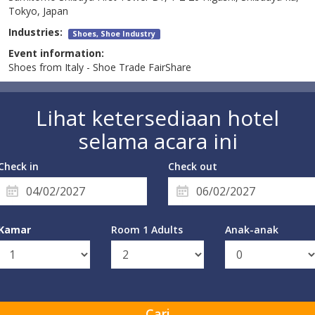
Tokyo, Japan
Industries:
Shoes, Shoe Industry
Event information:
Shoes from Italy - Shoe Trade FairShare
Lihat ketersediaan hotel
selama acara ini
Check in
Check out
Kamar
Room 1 Adults
Anak-anak
Cari