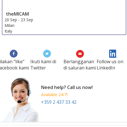
theMICAM
20 Sep
-
23 Sep
Milan
Italy
ilakan "like"
Ikuti kami di
Berlangganan
Follow us on
acebook kami
Twitter
di saluran kami
LinkedIn
Need help? Call us now!
Available 24/7!
+359 2 437 33 42