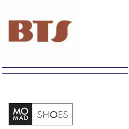
BTS
5 Sep
-
7 Sep
Poznan
Poland