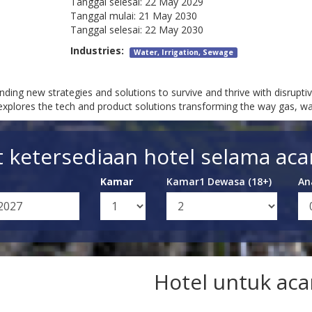
Tanggal selesai:
22 May 2029
Tanggal mulai:
21 May 2030
Tanggal selesai:
22 May 2030
Industries:
Water, Irrigation, Sewage
finding new strategies and solutions to survive and thrive with disrup
lores the tech and product solutions transforming the way gas, water,
t ketersediaan hotel selama acar
Kamar
Kamar1 Dewasa (18+)
An
Hotel untuk aca