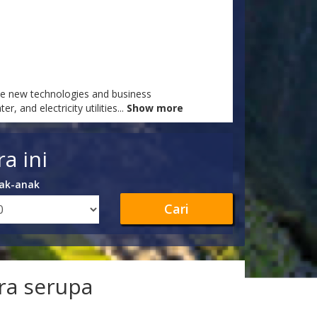
tive new technologies and business
 and electricity utilities
...
Show more
a ini
ak-anak
Cari
ra serupa