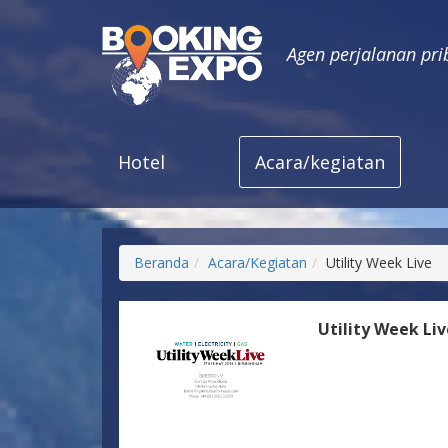
Agen perjalanan pri
Hotel
Acara/kegiatan
Beranda
Acara/Kegiatan
Utility Week Live
Utility Week Li