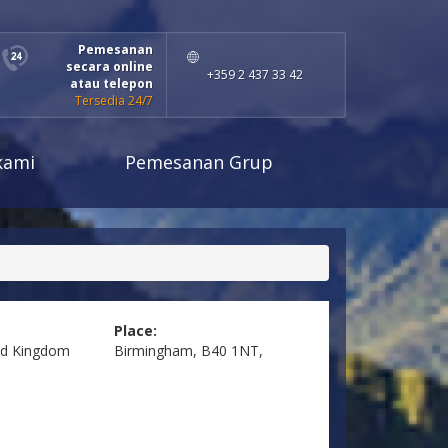
Pemesanan
secara online
+359 2 437 33 42
atau telepon
Tersedia 24/7
kami
Pemesanan Grup
Place:
ed Kingdom
Birmingham, B40 1NT,