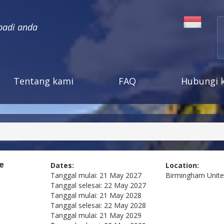
badi anda
Tentang kami
FAQ
Hubungi 
ve
Dates:
Location:
Tanggal mulai:
21 May 2027
Birmingham
Unit
Tanggal selesai:
22 May 2027
Tanggal mulai:
21 May 2028
Tanggal selesai:
22 May 2028
Tanggal mulai:
21 May 2029