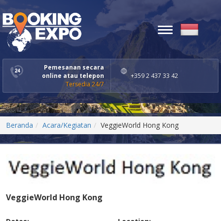
Toggle
navigation
Pemesanan secara
online atau telepon
+359 2 437 33 42
Tersedia 24/7
Beranda
Acara/Kegiatan
VeggieWorld Hong Kong
VeggieWorld Hong Kong