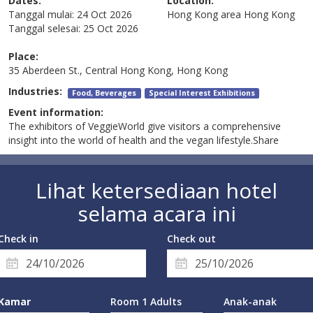
Dates:
Location:
Tanggal mulai:
24 Oct 2026
Hong Kong area
Hong Kong
Tanggal selesai:
25 Oct 2026
Place:
35 Aberdeen St., Central Hong Kong, Hong Kong
Industries:
Food, Beverages
Special Interest Exhibitions
Event information:
The exhibitors of VeggieWorld give visitors a comprehensive
insight into the world of health and the vegan lifestyle.Share
Lihat ketersediaan hotel
selama acara ini
Check in
Check out
Kamar
Room 1 Adults
Anak-anak