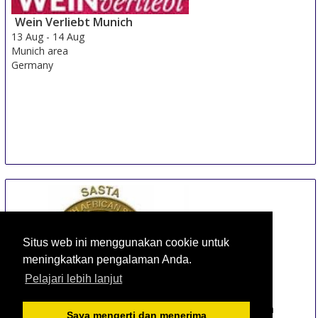
Wein Verliebt Munich
13 Aug
-
14 Aug
Munich area
Germany
Situs web ini menggunakan cookie untuk
meningkatkan pengalaman Anda.
Pelajari lebih lanjut
South African Sugar Technologists Association
Saya mengerti dan menerima