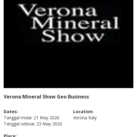
Verona Mineral Show Geo Business
Dates:
Location:
Tanggal mulai:
21 May 2026
Verona
Italy
Tanggal selesai:
23 May 2026
Place: