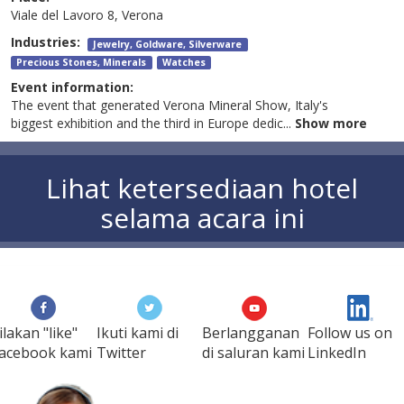
Viale del Lavoro 8, Verona
Industries:
Jewelry, Goldware, Silverware
Precious Stones, Minerals
Watches
Event information:
The event that generated Verona Mineral Show, Italy's
biggest exhibition and the third in Europe dedic
...
Show more
Lihat ketersediaan hotel
selama acara ini
ilakan "like"
Ikuti kami di
Berlangganan
Follow us on
acebook kami
Twitter
di saluran kami
LinkedIn