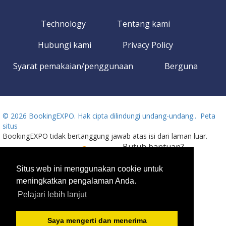
Technology
Tentang kami
Hubungi kami
Privacy Policy
Syarat pemakaian/penggunaan
Berguna
©
2026 BookingEXPO. Hak cipta dilindungi undang-undang..
Peta
situs
BookingEXPO tidak bertanggung jawab atas isi dari laman luar.
Butuh bantuan?
Language
Hubungi kami!
Tersedia 24/7
Situs web ini menggunakan cookie untuk
meningkatkan pengalaman Anda.
+359 2 437 33 42
Pelajari lebih lanjut
Saya mengerti dan menerima