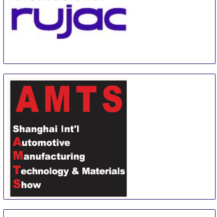
EXPO INTERNACIONAL RUJAC
1 Sep
-
1 Sep
Guadalajara
Mexico
Shanghai International Automotive Manufacturing
Technology & Material Show