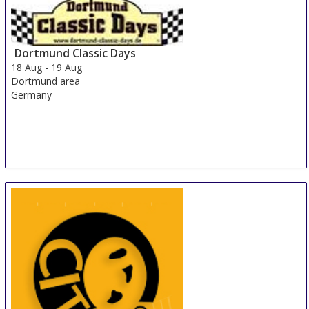
15 Aug
-
17 Aug
Shanghai
China
Dortmund Classic Days
18 Aug
-
19 Aug
Dortmund area
Germany