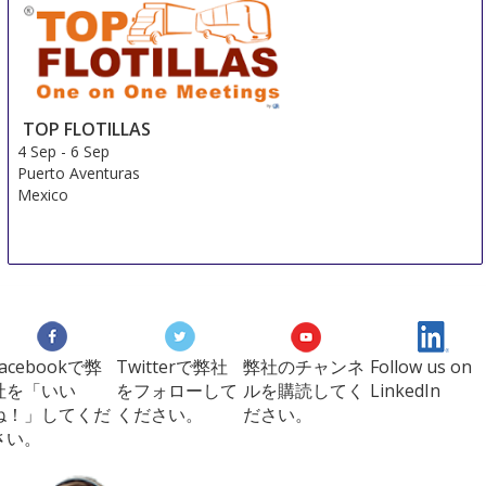
3 Sep
-
6 Sep
Shanghai
China
TOP FLOTILLAS
4 Sep
-
6 Sep
Puerto Aventuras
Mexico
Facebookで弊
Twitterで弊社
弊社のチャンネ
Follow us on
社を「いい
をフォローして
ルを購読してく
LinkedIn
ね！」してくだ
ください。
ださい。
さい。