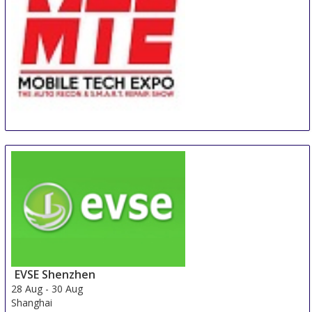
MTE - Mobile Tech Expo
26 Aug
-
28 Aug
Orlando
United States
EVSE Shenzhen
28 Aug
-
30 Aug
Shanghai