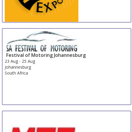
China International Tire Expo
19 Aug
-
21 Aug
Shanghai
China
Festival of Motoring Johannesburg
23 Aug
-
25 Aug
Johannesburg
South Africa