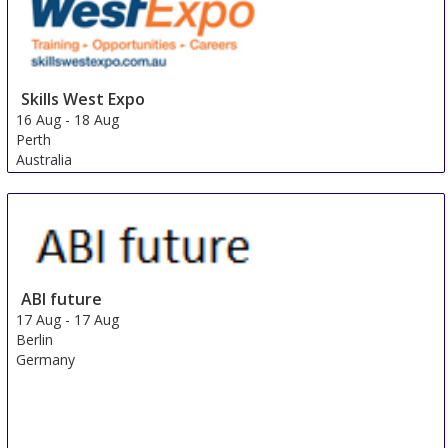
Skills West Expo
16 Aug
-
18 Aug
Perth
Australia
ABI future
17 Aug
-
17 Aug
Berlin
Germany