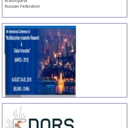
Krasnoyarsk
Russian Federation
International Conference on Multidisciplinary
Academic Research & Global Innovation
24 Aug
-
25 Aug
Beijing area
China