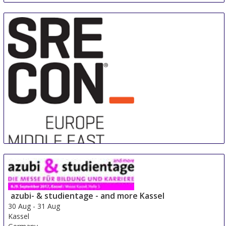
Sre Con Europe Middle East Africa
29 Aug
-
31 Aug
Duesseldorf area
azubi- & studientage - and more Kassel
Germany
30 Aug
-
31 Aug
Kassel