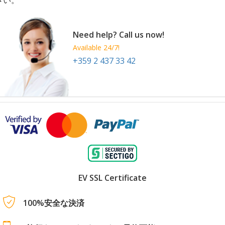
さい。
Need help? Call us now!
Available 24/7!
+359 2 437 33 42
EV SSL Certificate
100%安全な決済