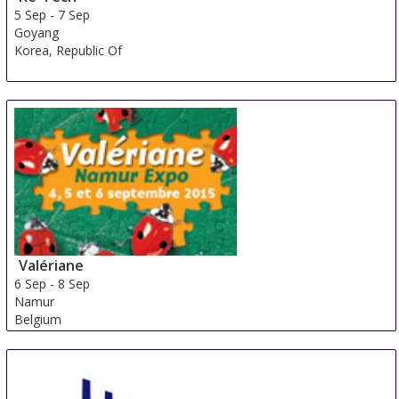
5 Sep
-
7 Sep
Goyang
Korea, Republic Of
Valériane
6 Sep
-
8 Sep
Namur
Belgium