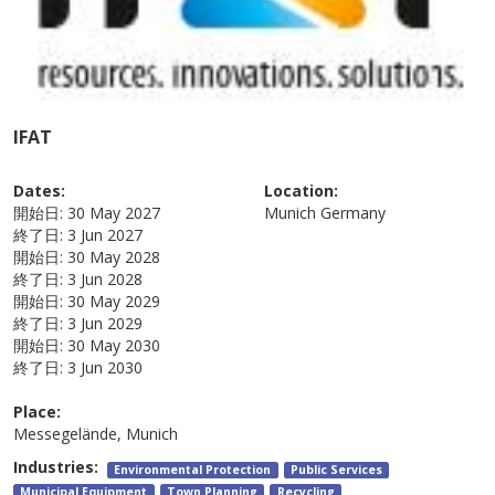
IFAT
Dates:
Location:
開始日:
30 May 2027
Munich
Germany
終了日:
3 Jun 2027
開始日:
30 May 2028
終了日:
3 Jun 2028
開始日:
30 May 2029
終了日:
3 Jun 2029
開始日:
30 May 2030
終了日:
3 Jun 2030
Place:
Messegelände, Munich
Industries:
Environmental Protection
Public Services
Municipal Equipment
Town Planning
Recycling