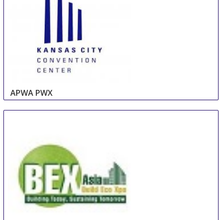
APWA PWX
8 Sep
-
11 Sep
Seattle
United States