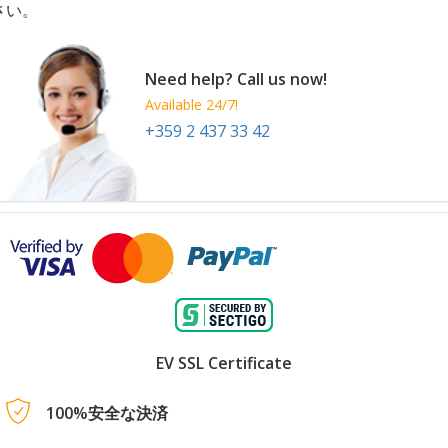
さい。
Need help? Call us now!
Available 24/7!
+359 2 437 33 42
EV SSL Certificate
100%安全な決済