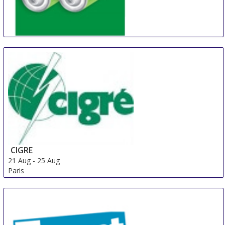
China (Shanghai) International Battery Industry Fair
21 Aug
-
23 Aug
Shanghai
China
CIGRE
21 Aug
-
25 Aug
Paris
France