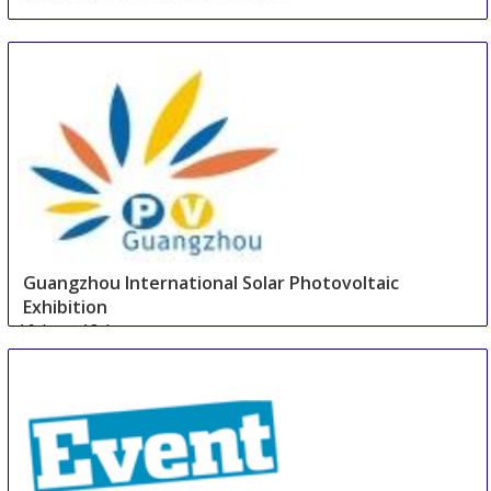
Asia (Guangzhou) Battery Sourcing Fair & Summit
16 Aug
-
18 Aug
Guangzhou
China
Guangzhou International Solar Photovoltaic
Exhibition
16 Aug
-
18 Aug
Guangzhou area
China