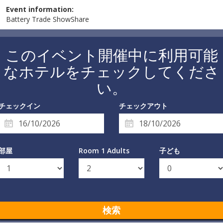
Event information:
Battery Trade ShowShare
このイベント開催中に利用可能
なホテルをチェックしてくださ
い。
チェックイン
チェックアウト
部屋
Room 1 Adults
子ども
検索