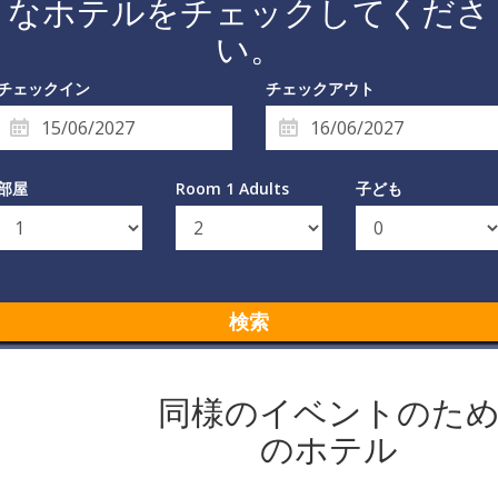
なホテルをチェックしてくださ
い。
チェックイン
チェックアウト
部屋
Room 1 Adults
子ども
検索
同様のイベントのた
のホテル