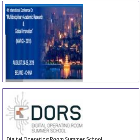
International Conference on Multidisciplinary
Academic Research & Global Innovation
24 Aug
-
25 Aug
Beijing area
China
Digital Operating Room Summer School