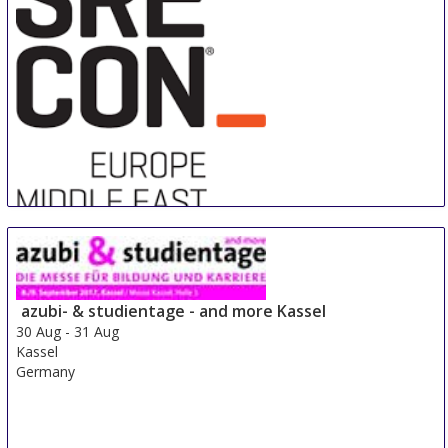
Sre Con Europe Middle East Africa
29 Aug
-
31 Aug
Duesseldorf area
azubi- & studientage - and more Kassel
Germany
30 Aug
-
31 Aug
Kassel
Germany