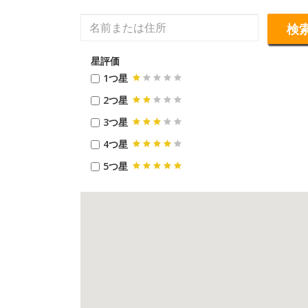
検
星評価
1つ星
2つ星
3つ星
4つ星
5つ星