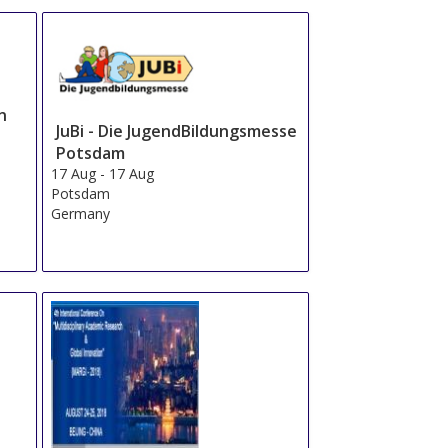
n
JuBi - Die JugendBildungsmesse
Potsdam
17 Aug
-
17 Aug
Potsdam
Germany