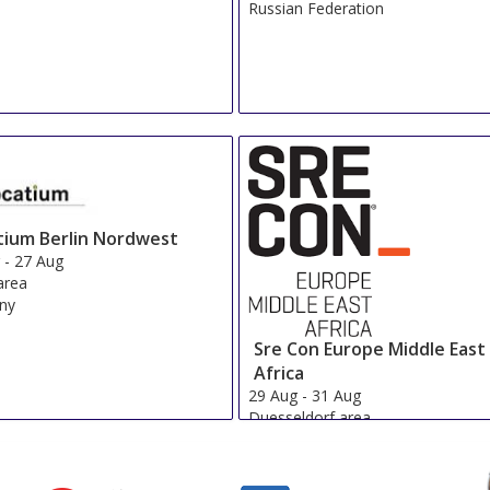
Russian Federation
tium Berlin Nordwest
g
-
27 Aug
 area
ny
Sre Con Europe Middle East
Africa
29 Aug
-
31 Aug
Duesseldorf area
Germany