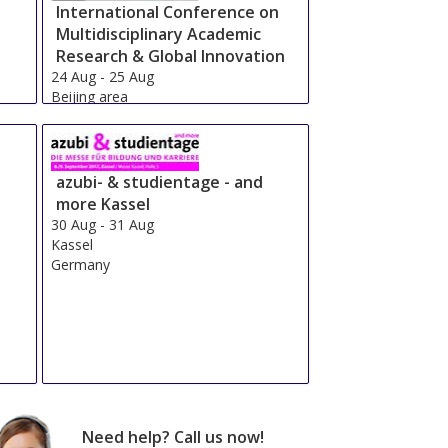
International Conference on
Multidisciplinary Academic
Research & Global Innovation
24 Aug
-
25 Aug
Beijing area
China
azubi- & studientage - and
more Kassel
30 Aug
-
31 Aug
Kassel
Germany
Need help? Call us now!