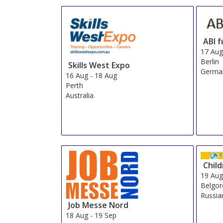
ABI 
17 Au
Berlin
Skills West Expo
Germa
16 Aug
-
18 Aug
Perth
Australia
Child
19 Au
Belgo
Russia
Job Messe Nord
18 Aug
-
19 Sep