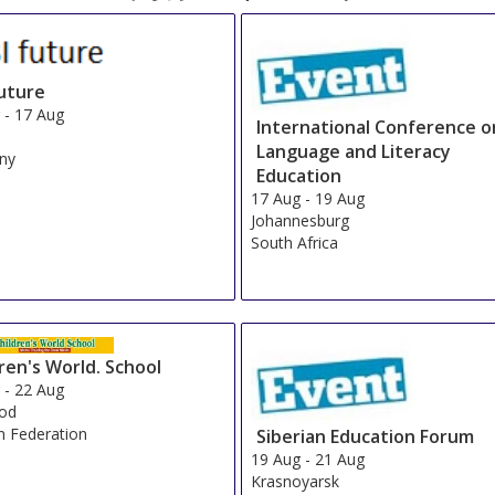
future
g
-
17 Aug
International Conference o
Language and Literacy
ny
Education
17 Aug
-
19 Aug
Johannesburg
South Africa
ren's World. School
g
-
22 Aug
rod
n Federation
Siberian Education Forum
19 Aug
-
21 Aug
Krasnoyarsk