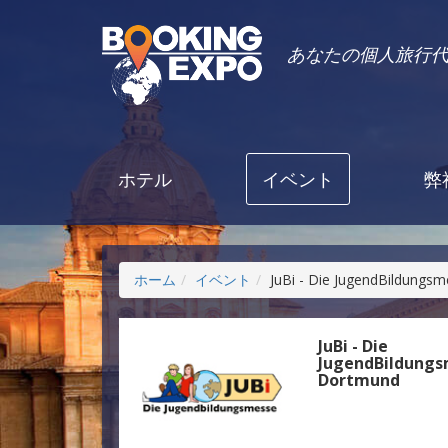
あなたの個人旅行
ホテル
イベント
弊
ホーム
イベント
JuBi - Die JugendBildungs
JuBi - Die
JugendBildung
Dortmund