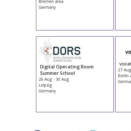
Bremen area
Germany
voca
Digital Operating Room
27 Au
Summer School
Berlin
26 Aug
-
30 Aug
Germa
Leipzig
Germany