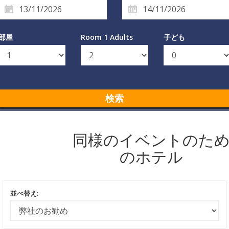
部屋
Room 1 Adults
子ども
検索
同様のイベントのた
のホテル
並べ替え: