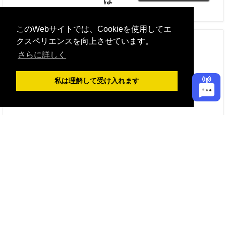
このWebサイトでは、Cookieを使用してエ
クスペリエンスを向上させています。
Petit Palace Plaza España
さらに詳しく
最低料金 249.2 EUR
また
私は理解して受け入れます
リクエストを送る
今すぐご予約
は
NH Collection Madrid Paseo del Prado
最低料金 307.59 EUR
また
リクエストを送る
今すぐご予約
は