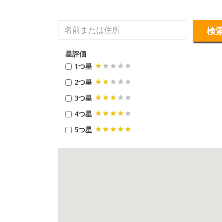
検
星評価
1つ星
2つ星
3つ星
4つ星
5つ星