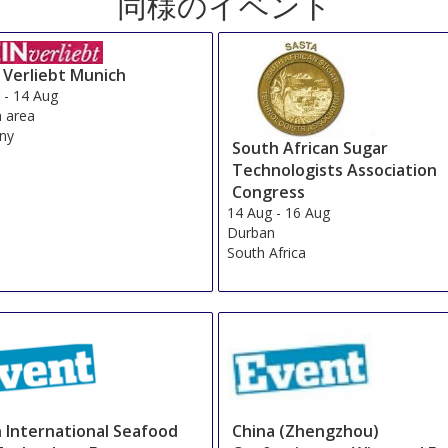
同様のイベント
 Verliebt Munich
g
-
14 Aug
 area
ny
South African Sugar
Technologists Association
Congress
14 Aug
-
16 Aug
Durban
South Africa
n International Seafood
China (Zhengzhou)