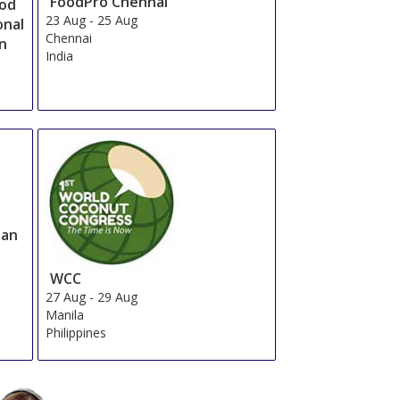
FoodPro Chennai
ood
23 Aug
-
25 Aug
onal
Chennai
on
India
tan
WCC
27 Aug
-
29 Aug
Manila
Philippines