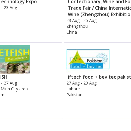
Technology Expo
Confectionary, Wine and F
g
-
23 Aug
Trade Fair / China Internati
Wine (Zhengzhou) Exhibiti
23 Aug
-
25 Aug
Zhengzhou
China
FISH
iftech food + bev tec pakis
g
-
27 Aug
27 Aug
-
29 Aug
 Minh City area
Lahore
Nam
Pakistan