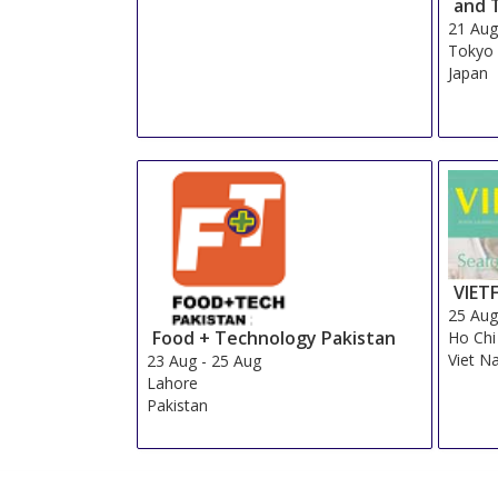
and 
21 Au
Tokyo
Japan
VIET
25 Au
Food + Technology Pakistan
Ho Chi
Viet 
23 Aug
-
25 Aug
Lahore
Pakistan