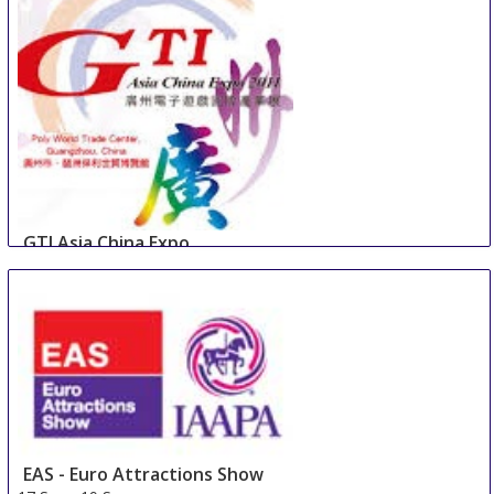
GTI Asia China Expo
10 Sep
-
12 Sep
Guangzhou
China
EAS - Euro Attractions Show