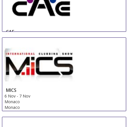
CAE
17 Oct
-
19 Oct
Beijing
China
MICS
6 Nov
-
7 Nov
Monaco
Monaco