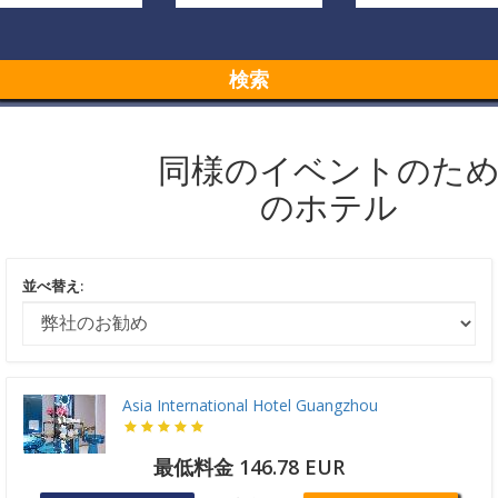
検索
同様のイベントのた
のホテル
並べ替え:
Asia International Hotel Guangzhou
最低料金 146.78 EUR