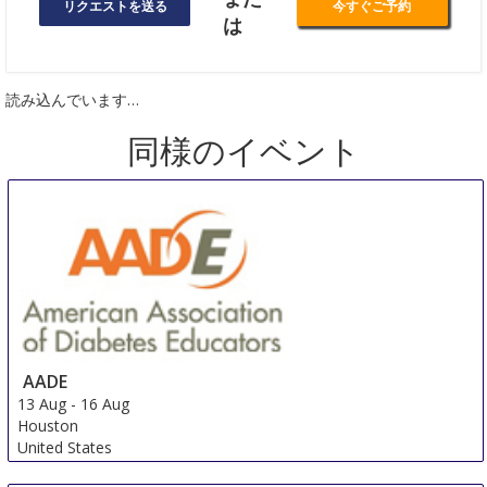
リクエストを送る
今すぐご予約
は
読み込んでいます…
同様のイベント
AADE
13 Aug
-
16 Aug
Houston
United States