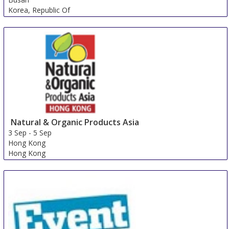
Korea, Republic Of
Natural & Organic Products Asia
3 Sep
-
5 Sep
Hong Kong
Hong Kong