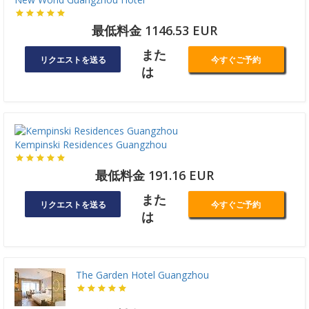
最低料金 1146.53 EUR
また
リクエストを送る
今すぐご予約
は
Kempinski Residences Guangzhou
最低料金 191.16 EUR
また
リクエストを送る
今すぐご予約
は
The Garden Hotel Guangzhou