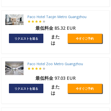
Paco Hotel Taojin Metro Guangzhou
最低料金 85.32 EUR
また
リクエストを送る
今すぐご予約
は
Paco Hotel Zoo Metro Guangzhou
最低料金 97.03 EUR
また
リクエストを送る
今すぐご予約
は