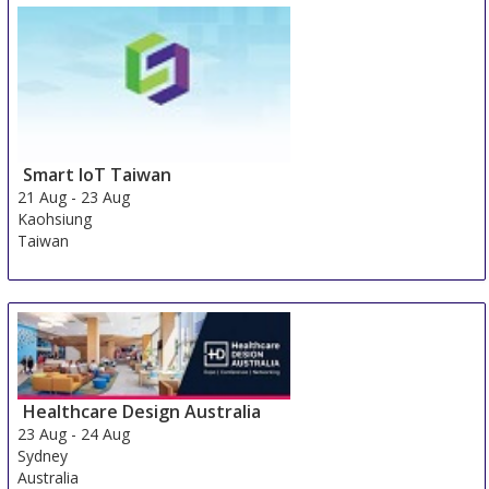
Smart IoT Taiwan
21 Aug
-
23 Aug
Kaohsiung
Taiwan
Healthcare Design Australia
23 Aug
-
24 Aug
Sydney
Australia