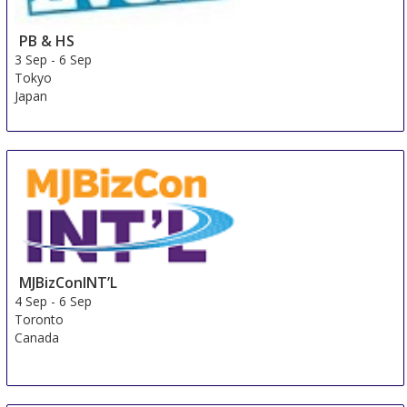
PB & HS
3 Sep
-
6 Sep
Tokyo
Japan
MJBizConINT’L
4 Sep
-
6 Sep
Toronto
Canada