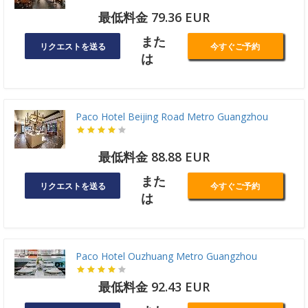
最低料金 79.36 EUR
また
リクエストを送る
今すぐご予約
は
Paco Hotel Beijing Road Metro Guangzhou
最低料金 88.88 EUR
また
リクエストを送る
今すぐご予約
は
Paco Hotel Ouzhuang Metro Guangzhou
最低料金 92.43 EUR