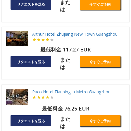
また
リクエストを送る
今すぐご予約
は
Arthur Hotel Zhujiang New Town Guangzhou
最低料金 117.27 EUR
また
リクエストを送る
今すぐご予約
は
Paco Hotel Tianpingjia Metro Guangzhou
最低料金 76.25 EUR
また
リクエストを送る
今すぐご予約
は