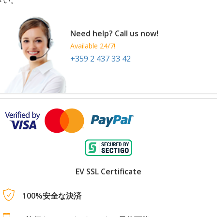
さい。
Need help? Call us now!
Available 24/7!
+359 2 437 33 42
EV SSL Certificate
100%安全な決済