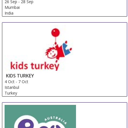
26 Sep
-
28 Sep
Mumbai
India
KIDS TURKEY
4 Oct
-
7 Oct
Istanbul
Turkey