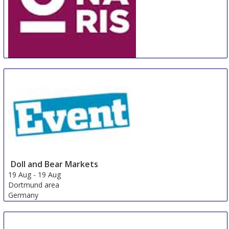
ORNARIS Berne
18 Aug
-
20 Aug
Bern
Switzerland
Doll and Bear Markets
19 Aug
-
19 Aug
Dortmund area
Germany