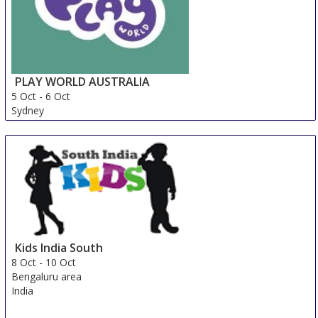
PLAY WORLD AUSTRALIA
5 Oct
-
6 Oct
Sydney
Australia
Kids India South
8 Oct
-
10 Oct
Bengaluru area
India