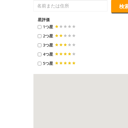
検
星評価
1つ星
2つ星
3つ星
4つ星
5つ星