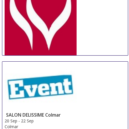
Switzerland
IWE Guangzhou
18 Sep
-
20 Sep
Guangzhou
China
SALON DELISSIME Colmar
20 Sep
-
22 Sep
Colmar