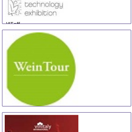
VITeff
19 Oct
-
22 Oct
Epernay
France
WeinTOUR Essen
19 Oct
-
20 Oct
Essen
Germany