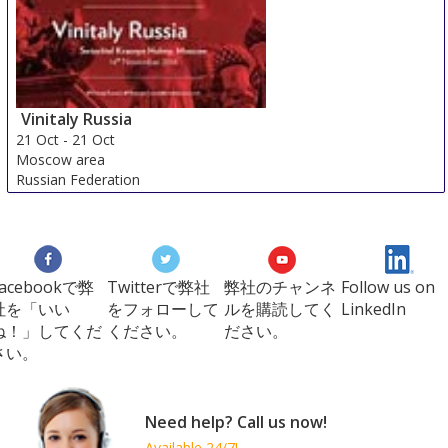
Vinitaly Russia
21 Oct
-
21 Oct
Moscow area
Russian Federation
Facebookで弊
Twitterで弊社
弊社のチャンネ
Follow us on
社を「いい
をフォローして
ルを購読してく
LinkedIn
ね！」してくだ
ください。
ださい。
さい。
Need help? Call us now!
Available 24/7!