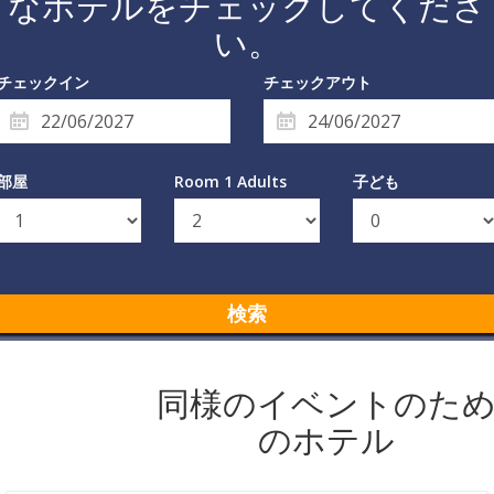
なホテルをチェックしてくださ
い。
チェックイン
チェックアウト
部屋
Room 1 Adults
子ども
検索
同様のイベントのた
のホテル