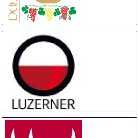
Douja d'Or
6 Sep
-
15 Sep
Asti
Italy
Luzerner Weinmesse
12 Sep
-
15 Sep
Lucerne