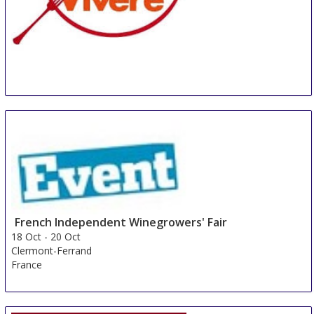
Buonvivere
16 Oct
-
18 Oct
Piacenza
Italy
French Independent Winegrowers' Fair
18 Oct
-
20 Oct
Clermont-Ferrand
France