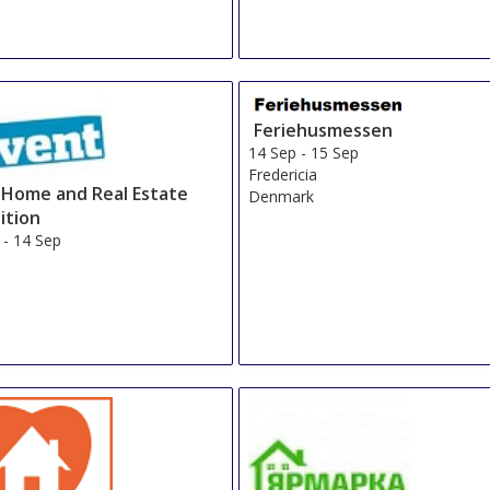
Feriehusmessen
14 Sep
-
15 Sep
Fredericia
l Home and Real Estate
Denmark
ition
-
14 Sep
n