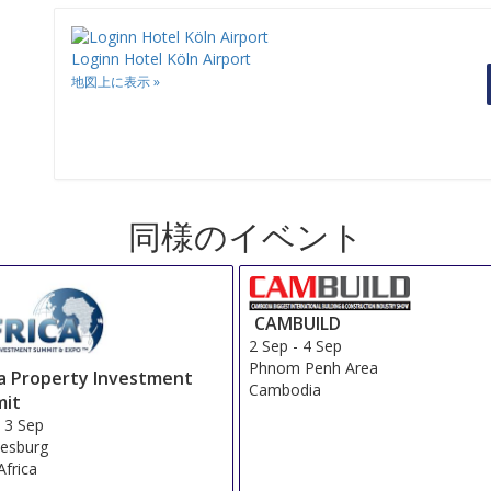
Loginn Hotel Köln Airport
地図上に表示
»
同様のイベント
CAMBUILD
2 Sep
-
4 Sep
Phnom Penh Area
ca Property Investment
Cambodia
it
-
3 Sep
esburg
Africa