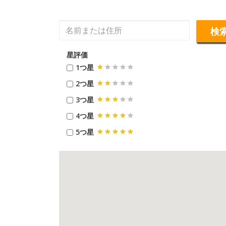
検
星評価
1つ星
2つ星
3つ星
4つ星
5つ星