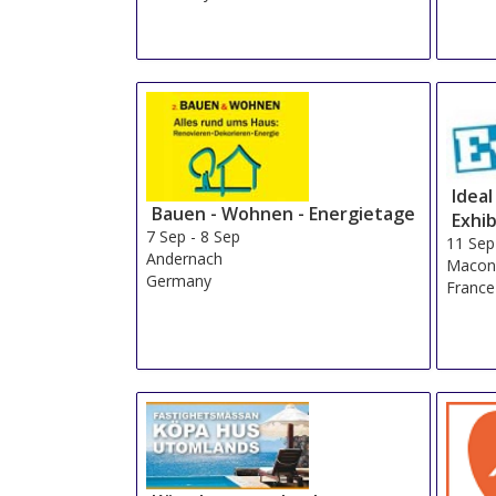
Idea
Bauen - Wohnen - Energietage
Exhib
7 Sep
-
8 Sep
11 Sep
Andernach
Maco
Germany
France