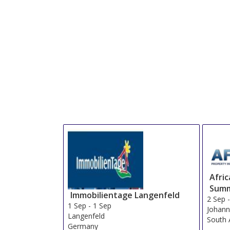
Afri
Summ
Immobilientage Langenfeld
2 Sep
1 Sep
-
1 Sep
Johann
Langenfeld
South 
Germany