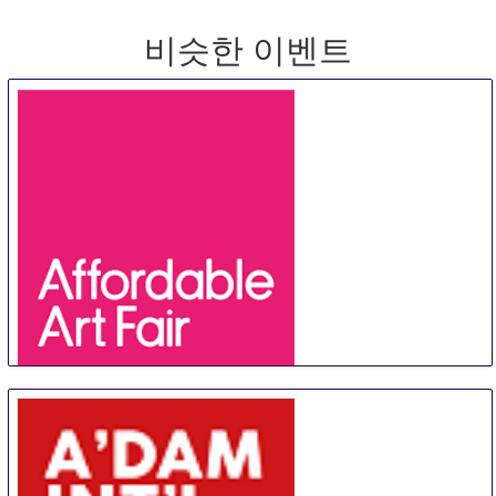
비슷한 이벤트
Affordable Art Fair Hong Kong
20 Aug
-
23 Aug
Hong Kong
Hong Kong