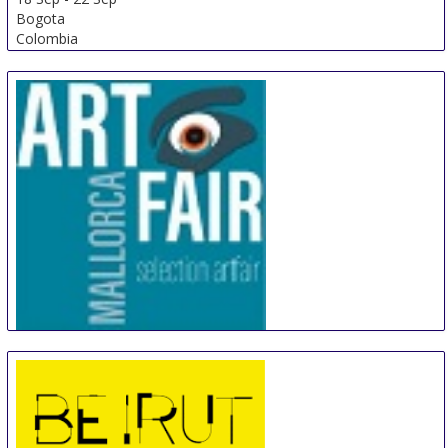
Bogota
Colombia
Artfair Mallorca
18 Sep
-
21 Sep
Palma de Mallorca
Spain