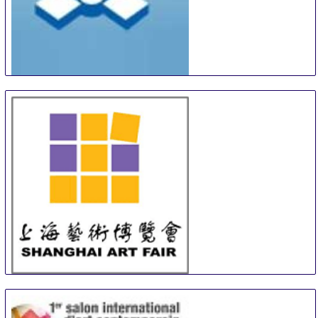
Turku Art and Antiques Fair
12 Sep
-
13 Sep
Turku
Finland
SAF
13 Sep
-
15 Sep
Shanghai