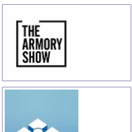
The Armory Show
9 Sep
-
12 Sep
New York City area
United States