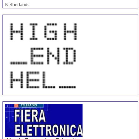
Netherlands
HIGHEND
14 Sep
-
16 Sep
Helsinki