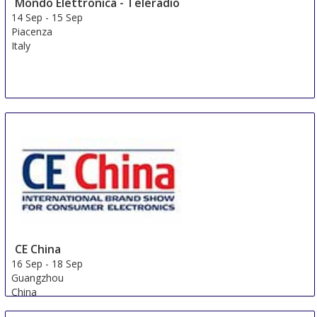
Mondo Elettronica - Teleradio
Finland
14 Sep
-
15 Sep
Piacenza
Italy
CE China
16 Sep
-
18 Sep
Guangzhou
China