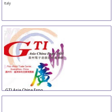
Italy
GTI Asia China Expo
10 Sep
-
12 Sep
Guangzhou
China