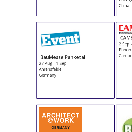
China
CAMB
2 Sep
Phnom
Cambo
BauMesse Panketal
27 Aug
-
1 Sep
Ahrensfelde
Germany