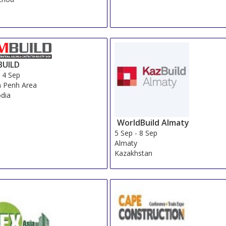
UILD
-
4 Sep
 Penh Area
dia
WorldBuild Almaty
5 Sep
-
8 Sep
Almaty
Kazakhstan