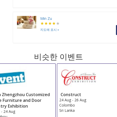
Min Zu
지도에 표시
»
비슷한 이벤트
a Zhengzhou Customized
Construct
 Furniture and Door
24 Aug
-
26 Aug
Colombo
try Exhibition
Sri Lanka
g
-
24 Aug
zhou