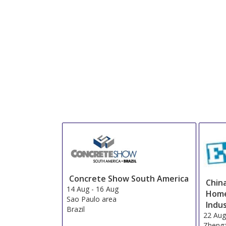
Concrete Show South America
Chin
14 Aug
-
16 Aug
Home
Sao Paulo area
Indus
Brazil
22 Au
Zheng