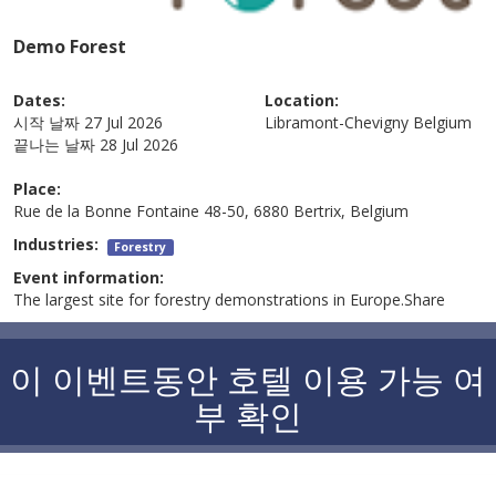
Demo Forest
Dates:
Location:
시작 날짜
27 Jul 2026
Libramont-Chevigny
Belgium
끝나는 날짜
28 Jul 2026
Place:
Rue de la Bonne Fontaine 48-50, 6880 Bertrix, Belgium
Industries:
Forestry
Event information:
The largest site for forestry demonstrations in Europe.Share
이 이벤트동안 호텔 이용 가능 여
부 확인