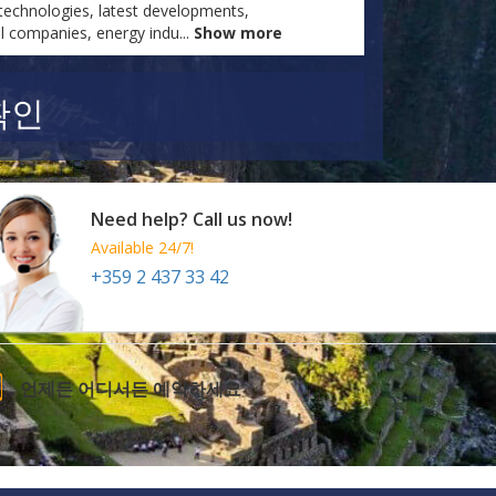
technologies, latest developments,
oil companies, energy indu
...
Show more
확인
Need help? Call us now!
Available 24/7!
+359 2 437 33 42
언제든 어디서든 예약하세요