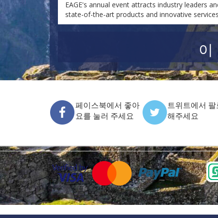
EAGE's annual event attracts industry leaders a
state-of-the-art products and innovative services
이
페이스북에서 좋아
트위트에서 팔
요를 눌러 주세요
해주세요
EV SS