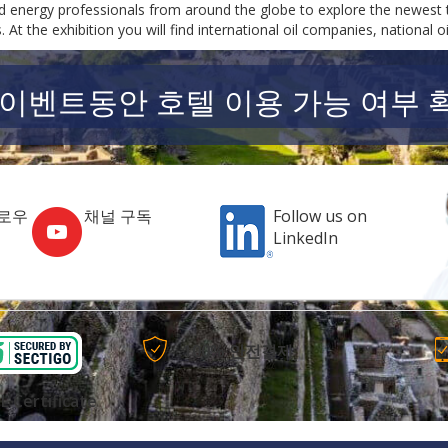
nd energy professionals from around the globe to explore the newest 
. At the exhibition you will find international oil companies, national 
 이벤트동안 호텔 이용 가능 여부 
로우
채널 구독
Follow us on
LinkedIn
100% 안전결제
L Certificate