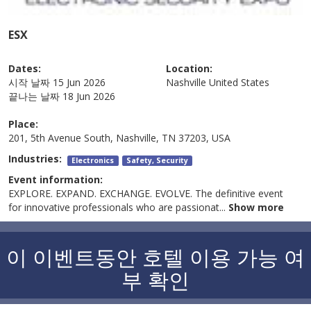
ESX
Dates:
Location:
시작 날짜
15 Jun 2026
Nashville
United States
끝나는 날짜
18 Jun 2026
Place:
201, 5th Avenue South, Nashville, TN 37203, USA
Industries:
Electronics
Safety, Security
Event information:
EXPLORE. EXPAND. EXCHANGE. EVOLVE. The definitive event
for innovative professionals who are passionat
...
Show more
이 이벤트동안 호텔 이용 가능 여
부 확인