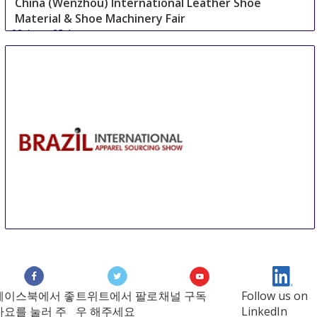
China (Wenzhou) International Leather Shoe
Material & Shoe Machinery Fair
23 Aug
-
25 Aug
Wenzhou area
China
BIAS Sao Paulo
27 Aug
-
29 Aug
Sao Paulo area
Brazil
페이스북에서 좋
트위트에서 팔로
채널 구독
Follow us on
아요를 눌러 주
우 해주세요
LinkedIn