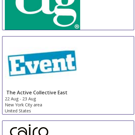
CTG
22 Aug
-
25 Aug
Phnom Penh Area
Cambodia
The Active Collective East
22 Aug
-
23 Aug
New York City area
United States