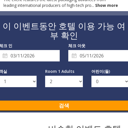
leading international producers of high-tech pro
...
Show more
이 이벤트동안 호텔 이용 가능 여
부 확인
체크 인
체크 아웃
객실
Room 1 Adults
어린이(들)
검색