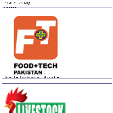
23 Aug
-
25 Aug
Chennai
India
Food + Technology Pakistan
23 Aug
-
25 Aug
Lahore
Pakistan