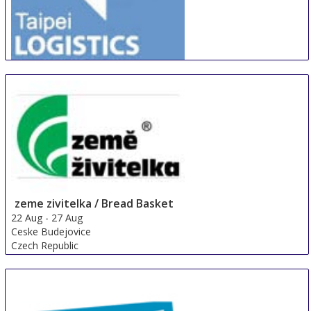
TILIOTE
21 Aug
-
24 Aug
Taipei area
Taiwan
zeme zivitelka / Bread Basket
22 Aug
-
27 Aug
Ceske Budejovice
Czech Republic