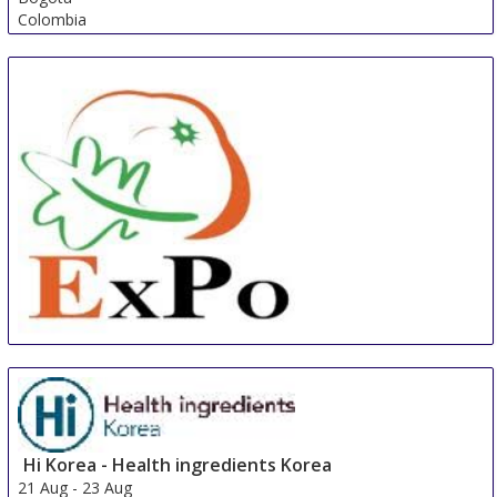
Colombia
China International Organic & Green Food Industry
Expo
15 Aug
-
17 Aug
Shanghai
China
Hi Korea - Health ingredients Korea
21 Aug
-
23 Aug