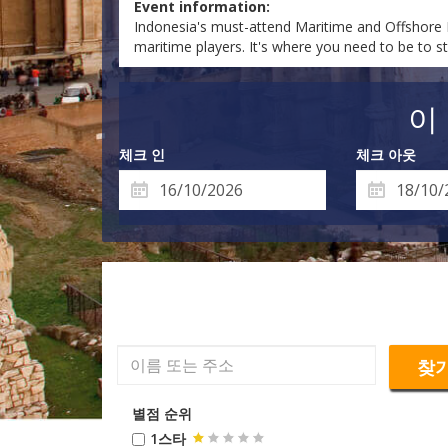
Event information:
Indonesia's must-attend Maritime and Offshore Ex
maritime players. It's where you need to be to s
이
체크 인
체크 아웃
찾
별점 순위
1스타