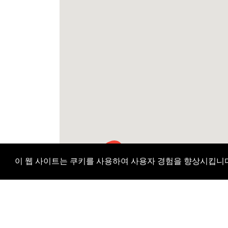
H
H
H
H
이 웹 사이트는 쿠키를 사용하여 사용자 경험을 향상시킵니
H
H
H
H
H
H
H
H
H
H
H
H
H