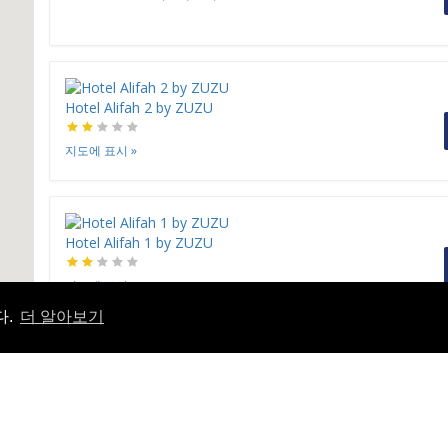
Hotel Alifah 2 by ZUZU
지도에 표시
»
Hotel Alifah 1 by ZUZU
지도에 표시
»
다.
더 알아보기
Aston Priority Simatupang & Conference Center