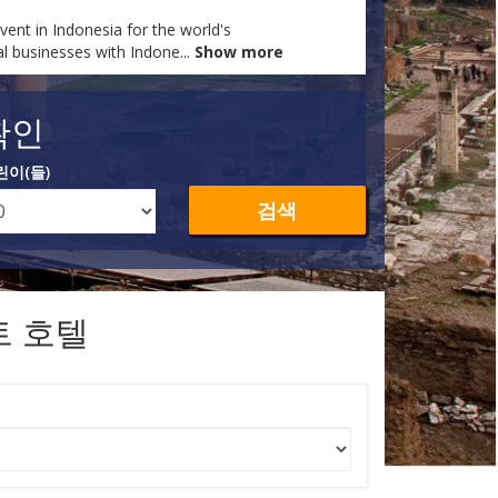
ent in Indonesia for the world's
al businesses with Indone
...
Show more
확인
린이(들)
검색
트 호텔