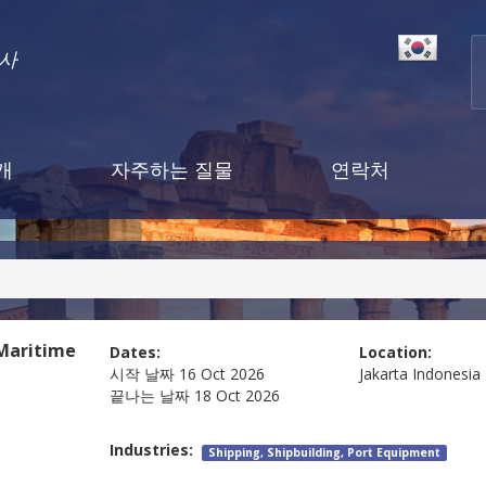
행사
개
자주하는 질물
연락처
 Maritime
Dates:
Location:
시작 날짜
16 Oct 2026
Jakarta
Indonesia
끝나는 날짜
18 Oct 2026
Industries:
Shipping, Shipbuilding, Port Equipment