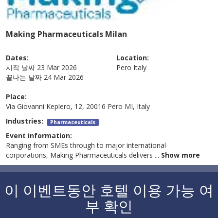
Making Pharmaceuticals Milan
Dates:
Location:
시작 날짜
23 Mar 2026
Pero
Italy
끝나는 날짜
24 Mar 2026
Place:
Via Giovanni Keplero, 12, 20016 Pero MI, Italy
Industries:
Pharmaceuticals
Event information:
Ranging from SMEs through to major international
corporations, Making Pharmaceuticals delivers
...
Show more
이 이벤트동안 호텔 이용 가능 여
부 확인