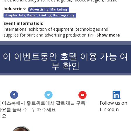
Industries:
Advertising, Marketing
Graphic Arts, Paper, Printing, Reprography
Event information:
International exhibition of equipment, technologies and
supplies for print and advertising production Pri
...
Show more
이 이벤트동안 호텔 이용 가능 여
부 확인
페이스북에서 좋
트위트에서 팔로
채널 구독
Follow us on
아요를 눌러 주
우 해주세요
LinkedIn
세요