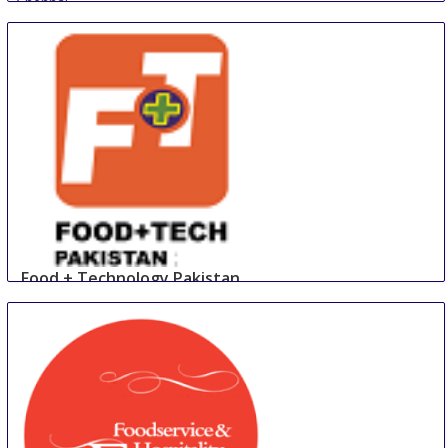
Chennai
India
Food + Technology Pakistan
23 Aug
-
25 Aug
Lahore
Pakistan