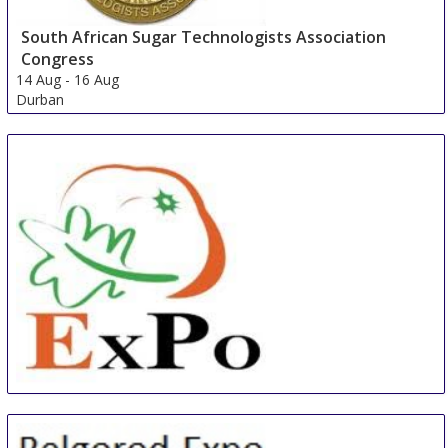
South African Sugar Technologists Association
Congress
14 Aug
-
16 Aug
Durban
South Africa
China International Organic & Green Food Industry
Expo
15 Aug
-
17 Aug