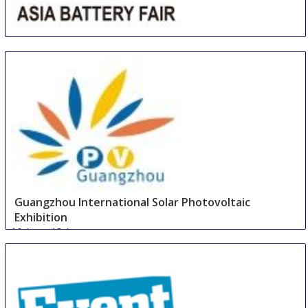
Asia (Guangzhou) Battery Sourcing Fair & Summit
16 Aug
-
18 Aug
Guangzhou
China
Guangzhou International Solar Photovoltaic
Exhibition
16 Aug
-
18 Aug
Guangzhou area
China