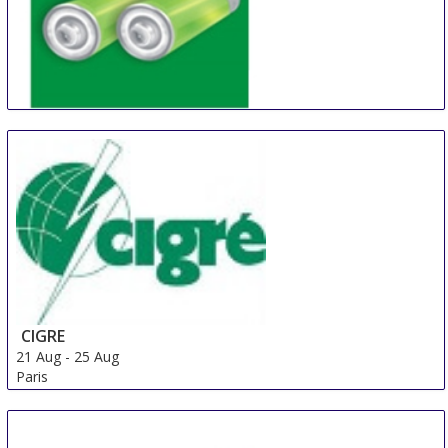
China (Shanghai) International Battery Industry Fair
21 Aug
-
23 Aug
Shanghai
China
CIGRE
21 Aug
-
25 Aug
Paris
France