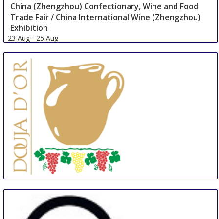
China (Zhengzhou) Confectionary, Wine and Food
Trade Fair / China International Wine (Zhengzhou)
Exhibition
23 Aug
-
25 Aug
Zhengzhou
China
Douja d'Or
6 Sep
-
15 Sep
Asti
Italy