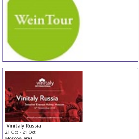
WeinTOUR Essen
19 Oct
-
20 Oct
Essen
Germany
Vinitaly Russia
21 Oct
-
21 Oct
Moscow area