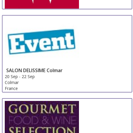
IWE Guangzhou
18 Sep
-
20 Sep
Guangzhou
China
SALON DELISSIME Colmar
20 Sep
-
22 Sep
Colmar
France