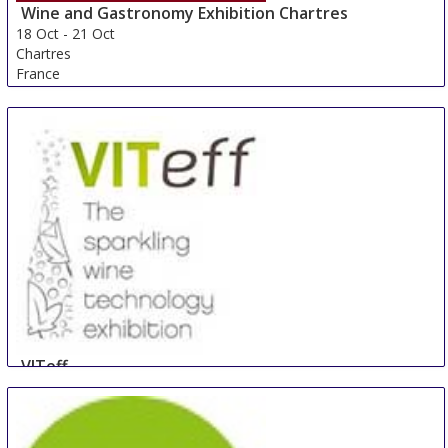
Wine and Gastronomy Exhibition Chartres
18 Oct
-
21 Oct
Chartres
France
VITeff
19 Oct
-
22 Oct
Epernay
France