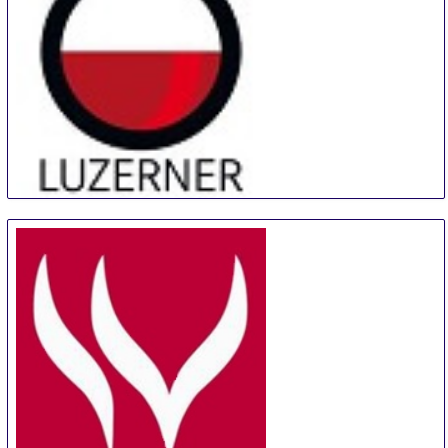
Luzerner Weinmesse
12 Sep
-
15 Sep
Lucerne
Switzerland