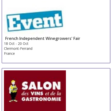
16 Oct
-
18 Oct
Piacenza
Italy
French Independent Winegrowers' Fair
18 Oct
-
20 Oct
Clermont-Ferrand
France