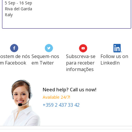
5 Sep
-
16 Sep
Riva del Garda
Italy
ostem de nós
Sequem-nos
Subscreva-se
Follow us on
m Facebook
em Twiter
para receber
LinkedIn
informações
Need help? Call us now!
Available 24/7!
+359 2 437 33 42