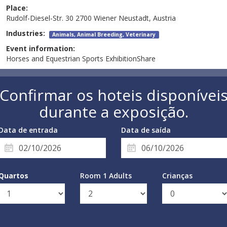
Place:
Rudolf-Diesel-Str. 30 2700 Wiener Neustadt, Austria
Industries:
Animals, Animal Breeding, Veterinary
Event information:
Horses and Equestrian Sports ExhibitionShare
Confirmar os hoteis disponívei
durante a exposição.
Data de entrada
Data de saída
Quartos
Room 1 Adults
Crianças